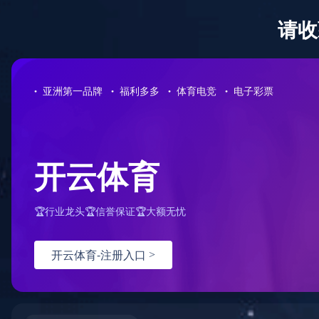
工艺及设备
投资者关系
甬金集团荣登20
基本信息
日期：
2025-12-09
分类：
甬金动态
媒体中心
12月5日，浙江省工商联、浙商总会发布2025年度浙江
位、制造业民营企业200强第40位，同时在研发投入200家与
甬金动态