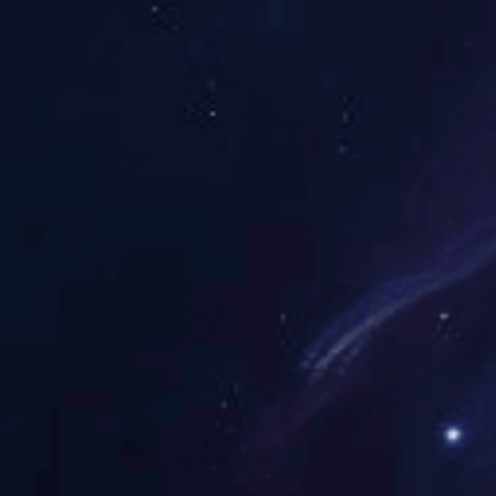
榜单成绩既是荣誉更是动力。当前甬金集团正加速全球化
最具竞争力企业”为愿景，以创新驱动产业链升级，为浙江民
上一篇文章
赴一场九寨之约——浙江甬金、江苏甬金九寨沟之旅圆满落幕
下一篇文章
甬金集团亮相荷兰不锈钢世界展会——深化国际合作 领航未来