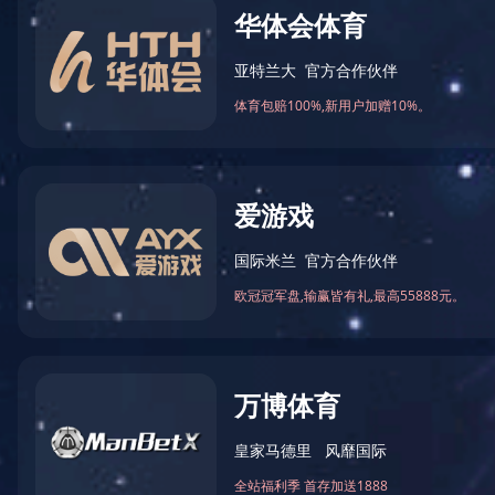
文化生活
九游·官方网站
九游·官方网站
加入我们