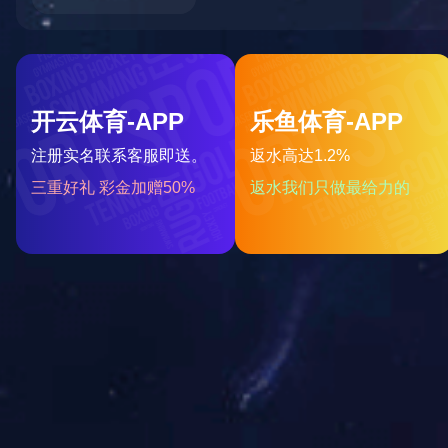
作为国内冷轧不锈钢领域的领军企业，甬金集团的排名跃
厨用制品、消费电子、建筑装潢等领域。依托自主研发的二十
础。
甬金集团先后承担国家火炬计划项目、工信部重点新材料
材料、新能源电池外壳专用材料等新赛道快速突破。