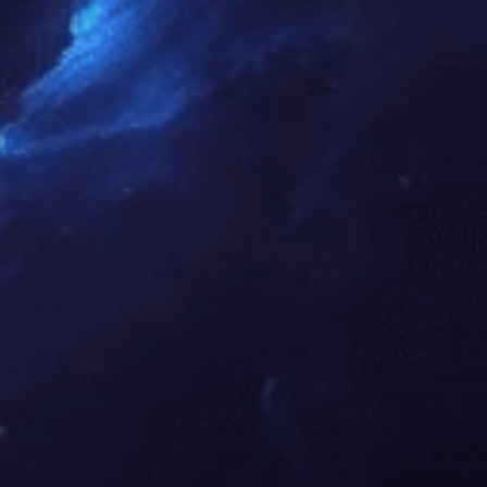
相关链接
上海证券交易所